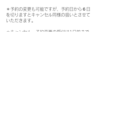
＊予約の変更も可能ですが、予約日から６日
を切りますとキャンセル同様の扱いとさせて
いただきます。
＊キャンセル・予約変更の受付は1日前まで
となってます。
連絡先
日本、神奈川県藤沢市朝日町４−１５
レンタルサロンLiLi
藤沢朝日町
予約はこちらから