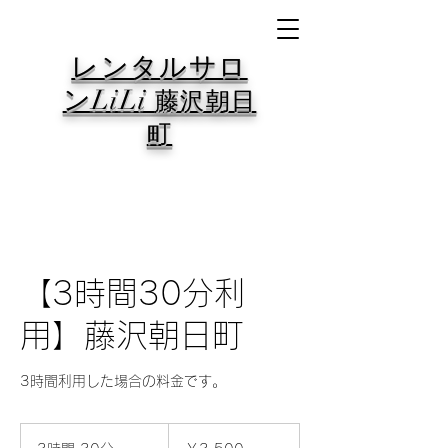
レンタルサロ
ンLiLi
藤沢朝日
町
【3時間30分利
用】藤沢朝日町
3時間利用した場合の料金です。
3,500
円